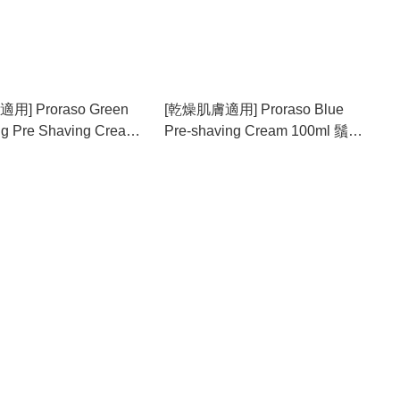
] Proraso Green
[乾燥肌膚適用] Proraso Blue
ng Pre Shaving Cream
Pre-shaving Cream 100ml 鬚前
ucalyptus & Menthol)
軟化膏(藍色蘆薈)
霜 鬍前膏 薄荷