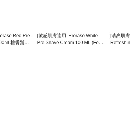
aso Red Pre-
[敏感肌膚適用] Proraso White
[清爽肌膚適用
 100ml 檀香鬚前
Pre Shave Cream 100 ML (For
Refreshi
Sensitive Skin) 鬍前軟化霜 鬍前
100ml (E
膏
鬍前軟化