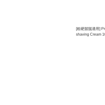
[粗硬鬍鬚適用] Pror
shaving Cream
軟化膏