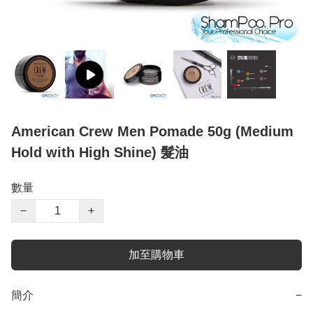
American Crew Men Pomade 50g (Medium
Hold with High Shine) 髮油
數量
−
+
加至購物車
簡介
−