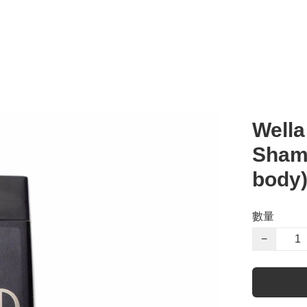
Wella
Shamp
body
數量
−