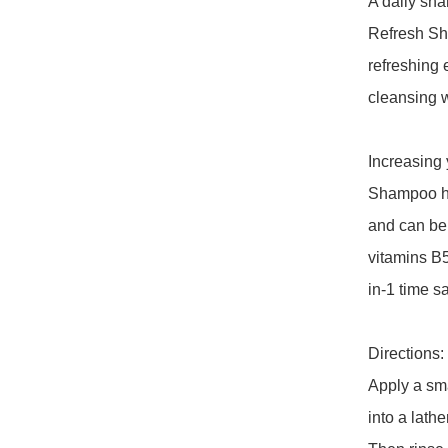
A daily sha
Refresh Sh
refreshing 
cleansing w
Increasing 
Shampoo hel
and can be 
vitamins B5
in-1 time sa
Directions:

Apply a sm
into a lather.