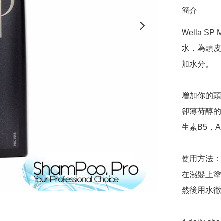
簡介
Wella 
水，為頭皮
加水分。

增加你的頭
卻薄荷醇的
生素B5，
使用方法：

在濕髮上塗
然後用水徹