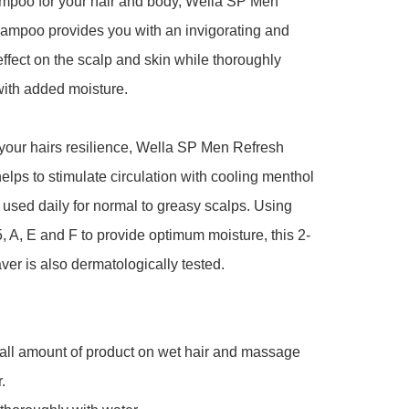
mpoo for your hair and body, Wella SP Men 
ampoo provides you with an invigorating and 
effect on the scalp and skin while thoroughly 
ith added moisture.

your hairs resilience, Wella SP Men Refresh 
ps to stimulate circulation with cooling menthol 
used daily for normal to greasy scalps. Using 
, A, E and F to provide optimum moisture, this 2-
ver is also dermatologically tested.

all amount of product on wet hair and massage 
 
