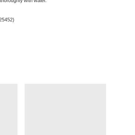
thoroughly with water.

25452)